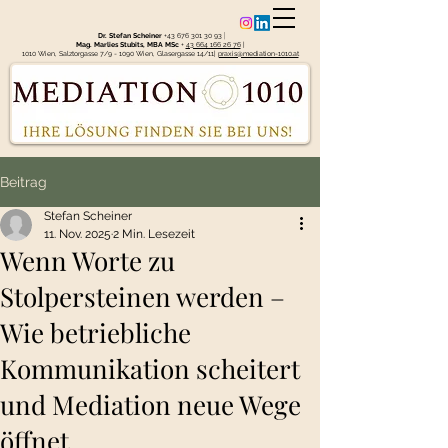
|
Dr. Stefan Scheiner
+
43 676 301 30 93
Mag. Marlies Stubits, MBA MSc
+
43 664 166 26 76
|
1010 Wien, Salztorgasse 7/9 - 1090 Wien, Glasergasse 14/11
|
praxis@mediation-1010.at
Beitrag
Stefan Scheiner
11. Nov. 2025
2 Min. Lesezeit
Wenn Worte zu
Stolpersteinen werden –
Wie betriebliche
Kommunikation scheitert
und Mediation neue Wege
öffnet